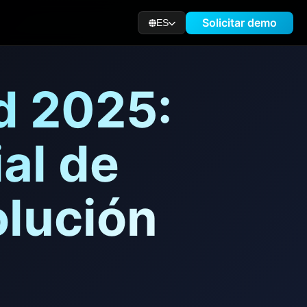
Solicitar demo
ES
d 2025:
al de
olución
a