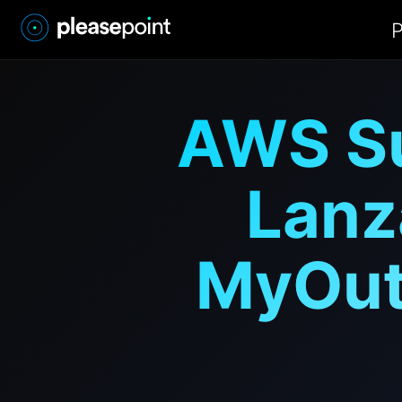
P
AWS Su
Lanz
MyOutf