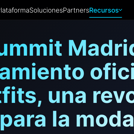
lataforma
Soluciones
Partners
Recursos
mmit Madri
amiento ofici
its, una rev
para la mod