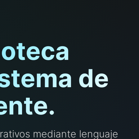
ioteca
istema de
ente.
rativos mediante lenguaje